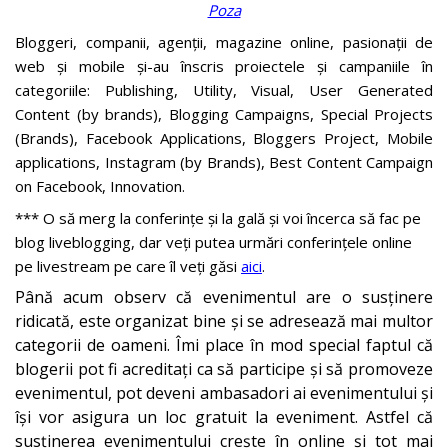
Poza
Bloggeri, companii, agenții, magazine online, pasionații de
web și mobile și-au înscris proiectele și campaniile în
categoriile: Publishing, Utility, Visual, User Generated
Content (by brands), Blogging Campaigns, Special Projects
(Brands), Facebook Applications, Bloggers Project, Mobile
applications, Instagram (by Brands), Best Content Campaign
on Facebook, Innovation.
*** O să merg la conferințe și la gală și voi încerca să fac pe
blog liveblogging, dar veți putea urmări conferințele online
pe livestream pe care îl veți găsi
aici
.
Până acum observ că evenimentul are o susținere
ridicată, este organizat bine și se adresează mai multor
categorii de oameni. Îmi place în mod special faptul că
blogerii pot fi acreditați ca să participe și să promoveze
evenimentul, pot deveni ambasadori ai evenimentului și
își vor asigura un loc gratuit la eveniment. Astfel că
susținerea evenimentului crește în online și tot mai