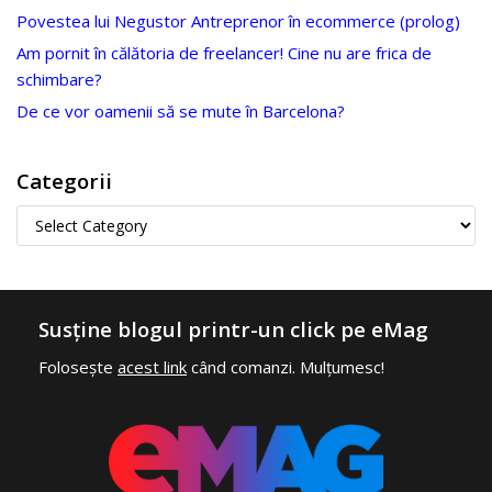
Povestea lui Negustor Antreprenor în ecommerce (prolog)
Am pornit în călătoria de freelancer! Cine nu are frica de
schimbare?
De ce vor oamenii să se mute în Barcelona?
Categorii
Susține blogul printr-un click pe eMag
Folosește
acest link
când comanzi. Mulțumesc!