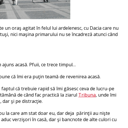
e un oraş agitat în felul lui ardelenesc, cu Dacia care nu
tuşi, nici maşina primarului nu se încadreză atunci când
 ajuns acasă. Pfuii, ce trece timpul…
spune că îmi era puţin teamă de revenirea acasă.
faptul că trebuie rapid să îmi găsesc ceva de lucru-pe
tămână de când fac practică la ziarul
Tribuna
, unde îmi
 dar şi pe distracţie.
u la care am stat doar eu, dar deja părinţii au nişte
aduc verzişori în casă, dar şi bancnote de alte culori cu