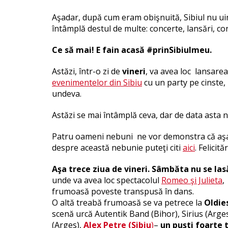
Aşadar, după cum eram obişnuită, Sibiul nu u
întâmplă destul de multe: concerte, lansări, co
Ce să mai! E fain acasă #prinSibiulmeu.
Astăzi, într-o zi de
vineri
, va avea loc lansarea
evenimentelor din Sibiu
cu un party pe cinste
undeva.
Astăzi se mai întâmplă ceva, dar de data asta nu
Patru oameni nebuni ne vor demonstra că aşa
despre această nebunie puteţi citi
aici
. Felicit
Aşa trece ziua de vineri. Sâmbăta nu se las
unde va avea loc spectacolul
Romeo şi Julieta
,
frumoasă poveste transpusă în dans.
O altă treabă frumoasă se va petrece la
Oldie
scenă urcă Autentik Band (Bihor), Sirius (Arge
(Arges),
Alex Petre (Sibiu
)
–
un puşti foarte 