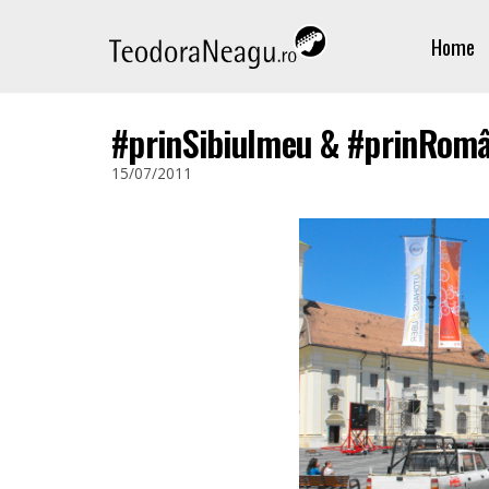
Skip
Home
to
content
#prinSibiulmeu & #prinRomâ
15/07/2011