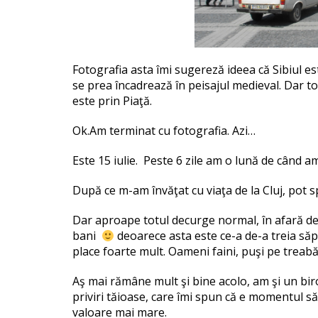
Fotografia asta îmi sugereză ideea că Sibiul est
se prea încadrează în peisajul medieval. Dar to
este prin Piaţă.
Ok.Am terminat cu fotografia. Azi…
Este 15 iulie. Peste 6 zile am o lună de când am
După ce m-am învăţat cu viaţa de la Cluj, pot 
Dar aproape totul decurge normal, în afară de 
bani
deoarece asta este ce-a de-a treia săp
place foarte mult. Oameni faini, puşi pe treabă,
Aş mai rămâne mult şi bine acolo, am şi un biro
priviri tăioase, care îmi spun că e momentul să 
valoare mai mare.