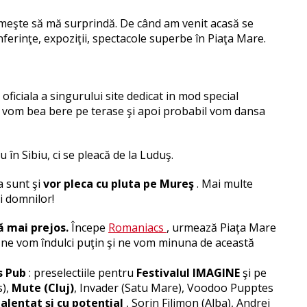
imeşte să mă surprindă. De când am venit acasă se
nferinţe, expoziţii, spectacole superbe în Piaţa Mare.
 oficiala a singurului site dedicat in mod special
, vom bea bere pe terase şi apoi probabil vom dansa
 în Sibiu, ci se pleacă de la Luduş.
 sunt şi
vor pleca cu pluta pe Mureş
. Mai multe
ări domnilor!
ă mai prejos.
Începe
Romaniacs
, urmează Piaţa Mare
 ne vom îndulci puţin şi ne vom minuna de această
s Pub
: preselectiile pentru
Festivalul IMAGINE
şi pe
s),
Mute (Cluj)
, Invader (Satu Mare), Voodoo Pupptes
talentat şi cu potenţial
, Sorin Filimon (Alba), Andrei