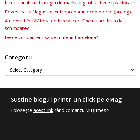
Începe anul cu strategia de marketing, obiective și planificare
Povestea lui Negustor Antreprenor în ecommerce (prolog)
Am pornit în călătoria de freelancer! Cine nu are frica de
schimbare?
De ce vor oamenii să se mute în Barcelona?
Categorii
Susține blogul printr-un click pe eMag
Folosește
acest link
când comanzi. Mulțumesc!