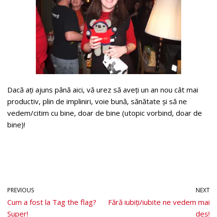
Dacă ați ajuns până aici, vă urez să aveți un an nou cât mai
productiv, plin de impliniri, voie bună, sănătate și să ne
vedem/citim cu bine, doar de bine (utopic vorbind, doar de
bine)!
PREVIOUS
NEXT
Cum a fost la Tag the flag?
Fără iubiți/iubite ne vedem mai
Super!
des!