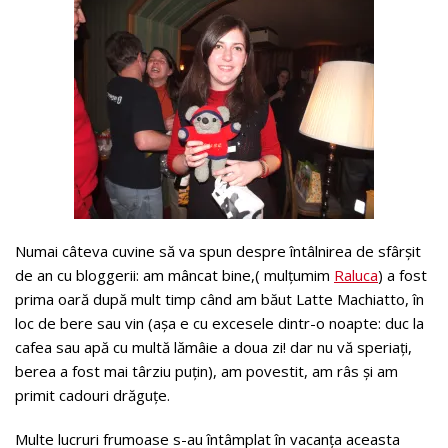
Numai câteva cuvine să va spun despre întâlnirea de sfârșit
de an cu bloggerii: am mâncat bine,( mulțumim
Raluca
) a fost
prima oară după mult timp când am băut Latte Machiatto, în
loc de bere sau vin (așa e cu excesele dintr-o noapte: duc la
cafea sau apă cu multă lămâie a doua zi! dar nu vă speriați,
berea a fost mai târziu puțin), am povestit, am râs și am
primit cadouri drăguțe.
Multe lucruri frumoase s-au întâmplat în vacanța aceasta