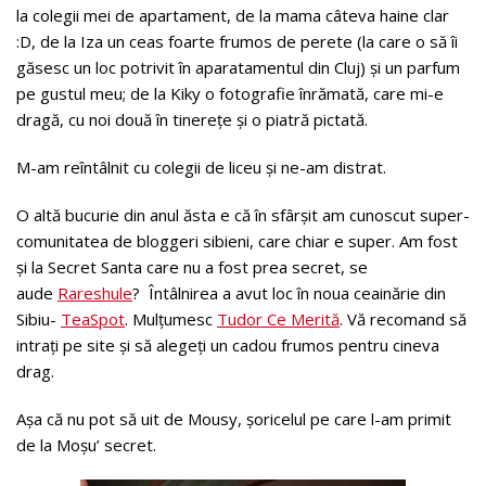
la colegii mei de apartament, de la mama câteva haine clar
:D, de la Iza un ceas foarte frumos de perete (la care o să îi
găsesc un loc potrivit în aparatamentul din Cluj) și un parfum
pe gustul meu; de la Kiky o fotografie înrămată, care mi-e
dragă, cu noi două în tinerețe și o piatră pictată.
M-am reîntâlnit cu colegii de liceu și ne-am distrat.
O altă bucurie din anul ăsta e că în sfârșit am cunoscut super-
comunitatea de bloggeri sibieni, care chiar e super. Am fost
și la Secret Santa care nu a fost prea secret, se
aude
Rareshule
? Întâlnirea a avut loc în noua ceainărie din
Sibiu-
TeaSpot
. Mulțumesc
Tudor Ce Merită
. Vă recomand să
intrați pe site și să alegeți un cadou frumos pentru cineva
drag.
Așa că nu pot să uit de Mousy, șoricelul pe care l-am primit
de la Moșu’ secret.