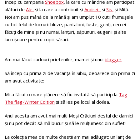
Încep cu campania
Shoebox
, la care cu mândrie am participat
alături de
Ale
și la care a contribuit și
Andrei
și
Sis
și Miță.
Noi am pus mână de la mână și am umplut 10 cutii frumușele
cu tot felul de lucruri: bluze, pantaloni, fuste, genți, cercei
făcuți de mine și nu numai, lanțuri, săpunuri, eugenii și alte
lucrușoare pentru copiii săraci.
Am mai făcut cadouri prietenilor, mamei și unui
blogger
.
Să încep cu prima zi de vacanța în Sibiu, deoarece din prima zi
am avut activitate:
Mi-a făcut o mare plăcere să fiu invitată să particip la
Tag
The flag-Winter Edition
și să ies pe locul al doilea.
Anul acesta am avut mai mulți Moși Crăciuni destul de darnici
și nu pot decât să mă bucur și să le mulțumesc din suflet!
La colecția mea de multe chestii am mai adăugat: un lanț de