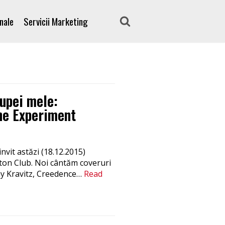
nale
Servicii Marketing
rupei mele:
The Experiment
vit astăzi (18.12.2015)
tton Club. Noi cântăm coveruri
ny Kravitz, Creedence…
Read