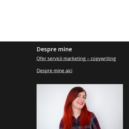
Despre mine
Ofer servicii marketing – copywriting
Despre mine aici