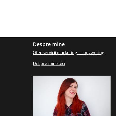
Despre mine
Ofer servicii marketing – copywriting
Despre mine aici