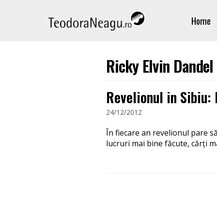
Skip
Home
to
content
Ricky Elvin Dandel
Revelionul in Sibiu: 
24/12/2012
În fiecare an revelionul pare 
lucruri mai bine făcute, cărți m