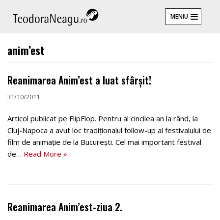
Skip
MENIU
to
content
anim’est
Reanimarea Anim’est a luat sfârșit!
31/10/2011
Articol publicat pe FlipFlop. Pentru al cincilea an la rând, la
Cluj-Napoca a avut loc tradiționalul follow-up al festivalului de
film de animație de la București. Cel mai important festival
de…
Read More »
Reanimarea Anim’est-ziua 2.